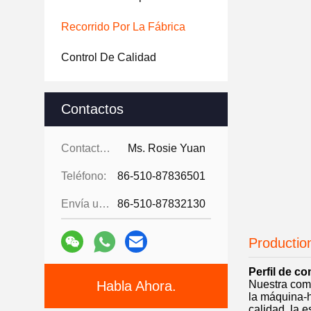
Recorrido Por La Fábrica
Control De Calidad
Contactos
Contactos:
Ms. Rosie Yuan
Teléfono:
86-510-87836501
Envía un fax.:
86-510-87832130
Productio
Perfil de c
Habla Ahora.
Nuestra comp
la máquina-h
calidad, la e