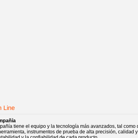
n Line
ompañía
añía tiene el equipo y la tecnología más avanzados, tal como d
erramienta, instrumentos de prueba de alta precisión, calidad y
stabilidad y la confiabilidad de cada producto.