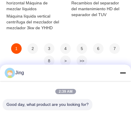
horizontal Máquina de
Recambios del separador
mezclar líquidos
del mantenimiento HD del
separador del TUV
Máquina líquida vertical
centrífuga del mezclador del
mezclador 3kw de YHHD
1
2
3
4
5
6
7
8
>
>>
Jing
2:39 AM
Good day, what product are you looking for?
YIXING HUADING MACHINERY CO.,LTD.