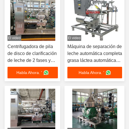
El video
El video
Centrifugadora de pila
Máquina de separación de
de disco de clarificación
leche automática completa
de leche de 2 fases y
grasa láctea automática
desengrasamiento de 3
automática clarificador de
Habla Ahora. '
Habla Ahora. '
fases
leche