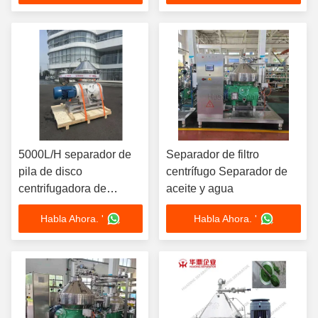
de grado farmacéutico
sola fase de 220V de 1,5
de gas apretado 11kW
kW
380V Diseño
5000L/H separador de
Separador de filtro
pila de disco
centrífugo Separador de
centrifugadora de
aceite y agua
espirulina Microalgas de
Habla Ahora. '
Habla Ahora. '
cosecha con SS316L de
grado alimenticio 440V
diseño de 3 fases