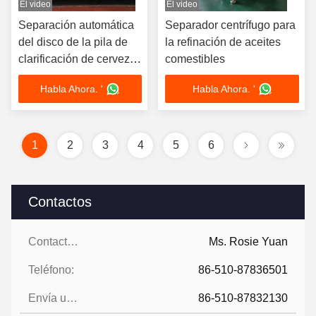
El video
El video
Separación automática
Separador centrífugo para
del disco de la pila de
la refinación de aceites
clarificación de cerveza
comestibles
para la extracción del
Habla Ahora. '
Habla Ahora. '
cultivo de algas
Chlorella
1
2
3
4
5
6
Contactos
Contactos:
Ms. Rosie Yuan
Teléfono:
86-510-87836501
Envía un fax.:
86-510-87832130