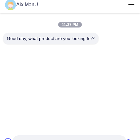
Aix ManU
Envío
11:37 PM
Good day, what product are you looking for?
YIXING HUADING MACHINERY CO.,LTD.
info@yxhuading.com
86-510-87836501
NO.888#, CAMINO DE YIGAO, YIXING, JIANGSU
P.R.CHINA
China buena calidad separador de la pila de disco
Proveedor. Derecho de autor 2021-2026 YIXING HUADING