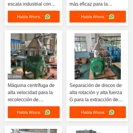
escala industrial con
más eficaz para la
certificado CE
separación de mezclas
Habla Ahora. '
Habla Ahora. '
El video
Máquina centrífuga de
Separación de discos de
alta velocidad para la
alta rotación y alta fuerza
recolección de
G para la extracción de
espirulina
chlorella
Habla Ahora. '
Habla Ahora. '