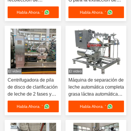
espirulina
chlorella
Habla Ahora. '
Habla Ahora. '
El video
El video
Centrifugadora de pila
Máquina de separación de
de disco de clarificación
leche automática completa
de leche de 2 fases y
grasa láctea automática
desengrasamiento de 3
automática clarificador de
Habla Ahora. '
Habla Ahora. '
fases
leche