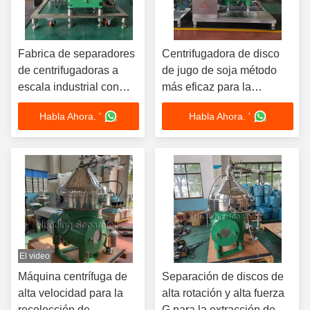
Fabrica de separadores
Centrifugadora de disco
de centrifugadoras a
de jugo de soja método
escala industrial con
más eficaz para la
certificado CE
separación de mezclas
Habla Ahora. '
Habla Ahora. '
El video
Máquina centrífuga de
Separación de discos de
alta velocidad para la
alta rotación y alta fuerza
recolección de
G para la extracción de