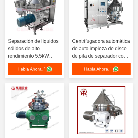
Separación de líquidos
Centrifugadora automática
sólidos de alto
de autolimpieza de disco
rendimiento 5.5kW
de pila de separador con
Motor SS304 Bowl
control PLC 380V 7.5kW
Habla Ahora. '
Habla Ahora. '
Certificado CE
Sistema de descarga de
lodo