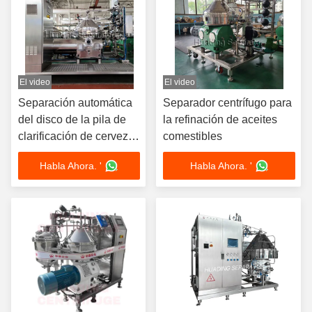
El video
El video
Separación automática
Separador centrífugo para
del disco de la pila de
la refinación de aceites
clarificación de cerveza
comestibles
para la extracción del
Habla Ahora. '
Habla Ahora. '
cultivo de algas
Chlorella