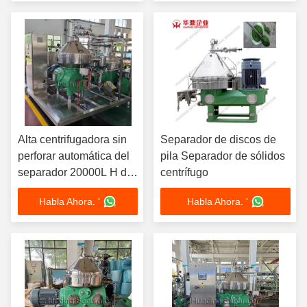
grado alimenticio 440V
diseño de 3 fases
Alta centrifugadora sin
Separador de discos de
perforar automática del
pila Separador de sólidos
separador 20000L H de
centrífugo
la rotación 70kw
Habla Ahora. '
Habla Ahora. '