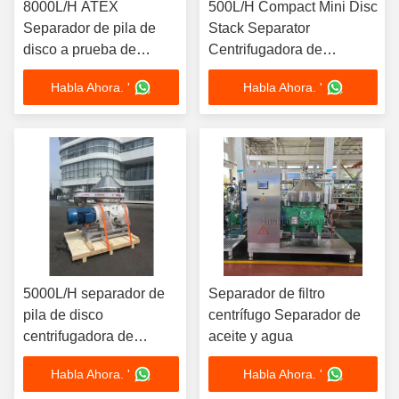
8000L/H ATEX
500L/H Compact Mini Disc
Separador de pila de
Stack Separator
disco a prueba de
Centrifugadora de
explosión
laboratorio Prueba piloto a
Habla Ahora. '
Habla Ahora. '
Centrifugadora SS316L
escala con motor de una
de grado farmacéutico
sola fase de 220V de 1,5
de gas apretado 11kW
kW
380V Diseño
5000L/H separador de
Separador de filtro
pila de disco
centrífugo Separador de
centrifugadora de
aceite y agua
espirulina Microalgas de
Habla Ahora. '
Habla Ahora. '
cosecha con SS316L de