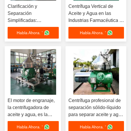
Clarificación y
Centrífuga Vertical de
Separación
Aceite y Agua en las
Simplificadas:
Industrias Farmacéutica y
Centrifugadora de
de Aceite Vegetal
Habla Ahora. '
Habla Ahora. '
Aceite y Agua Huading
para la Industria
Farmacéutica
El motor de engranaje,
Centrífuga profesional de
la centrifugadora de
separación sólido-líquido
aceite y agua, es la
para separar aceite y agua
solución definitiva para
200-200000L/H
Habla Ahora. '
Habla Ahora. '
separar el aceite y el