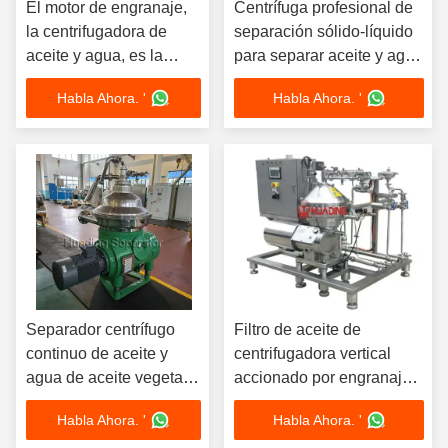
El motor de engranaje,
Centrífuga profesional de
la centrifugadora de
separación sólido-líquido
aceite y agua, es la
para separar aceite y agua
solución definitiva para
200-200000L/H
Habla Ahora. '
Habla Ahora. '
separar el aceite y el
agua.
Separador centrífugo
Filtro de aceite de
continuo de aceite y
centrifugadora vertical
agua de aceite vegetal
accionado por engranajes
profesional con
Elimina eficientemente la
Habla Ahora. '
Habla Ahora. '
certificado CE
contaminación