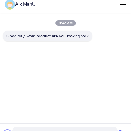
Aix ManU
Envío
8:42 AM
Good day, what product are you looking for?
YIXING HUADING MACHINERY CO.,LTD.
info@yxhuading.com
86-510-87836501
NO.888#, CAMINO DE YIGAO, YIXING, JIANGSU
P.R.CHINA
China buena calidad separador de la pila de disco
Proveedor. Derecho de autor 2021-2026 YIXING HUADING