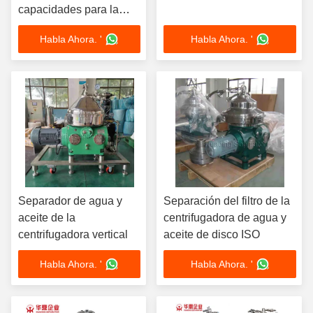
capacidades para la
separación de líquidos
Habla Ahora. '
Habla Ahora. '
sólidos y filtración de
agua con aceite
Separador de agua y
Separación del filtro de la
aceite de la
centrifugadora de agua y
centrifugadora vertical
aceite de disco ISO
Habla Ahora. '
Habla Ahora. '