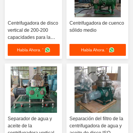
Centrifugadora de disco
Centrifugadora de cuenco
vertical de 200-200
sólido medio
capacidades para la
separación de líquidos
Habla Ahora. '
Habla Ahora. '
sólidos y filtración de
agua con aceite
Separador de agua y
Separación del filtro de la
aceite de la
centrifugadora de agua y
centrifugadora vertical
aceite de disco ISO