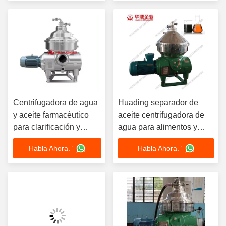
Centrifugadora de agua
Huading separador de
y aceite farmacéutico
aceite centrifugadora de
para clarificación y
agua para alimentos y
separación
bebidas farmacéuticos
Habla Ahora. '
Habla Ahora. '
químicos marinos