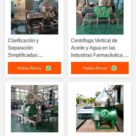
Clarificación y
Centrífuga Vertical de
Separación
Aceite y Agua en las
Simplificadas:
Industrias Farmacéutica y
Centrifugadora de
de Aceite Vegetal
Habla Ahora. '
Habla Ahora. '
Aceite y Agua Huading
para la Industria
Farmacéutica