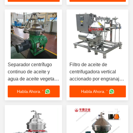
agua.
Separador centrífugo
Filtro de aceite de
continuo de aceite y
centrifugadora vertical
agua de aceite vegetal
accionado por engranajes
profesional con
Elimina eficientemente la
Habla Ahora. '
Habla Ahora. '
certificado CE
contaminación