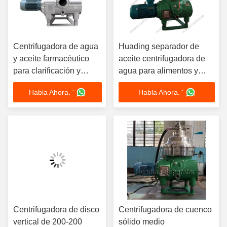
Centrifugadora de agua
Huading separador de
y aceite farmacéutico
aceite centrifugadora de
para clarificación y
agua para alimentos y
separación
bebidas farmacéuticos
Habla Ahora. '
Habla Ahora. '
químicos marinos
Centrifugadora de disco
Centrifugadora de cuenco
vertical de 200-200
sólido medio