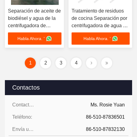
Separación de aceite de
Tratamiento de residuos
biodiésel y agua de la
de cocina Separación por
centrifugadora de
centrifugadora de agua y
autolimpieza vertical
aceite 6.5kw
Habla Ahora. '
Habla Ahora. '
1
2
3
4
Contactos
Contactos:
Ms. Rosie Yuan
Teléfono:
86-510-87836501
Envía un fax.:
86-510-87832130