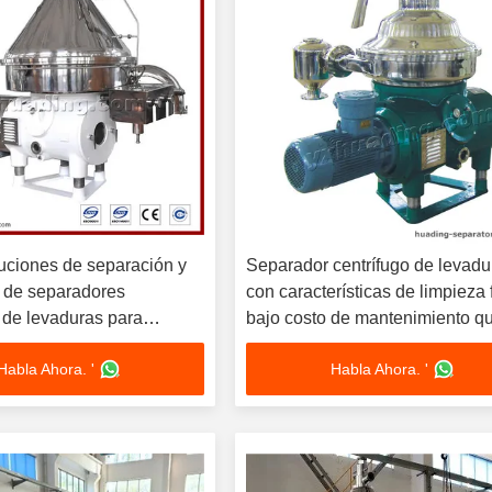
luciones de separación y
Separador centrífugo de levadu
 de separadores
con características de limpieza f
 de levaduras para
bajo costo de mantenimiento q
s de acabado de residuos
garantiza una larga vida útil y
Habla Ahora. '
Habla Ahora. '
s y masas con fácil
funcionamiento en el sector indu
ento