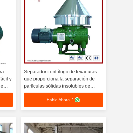
ra
Separador centrífugo de levaduras
ácil y
que proporciona la separación de
ue
partículas sólidas insolubles de
líquidos utilizando tecnología
Habla Ahora. '
strial
avanzada de fuerza centrífuga