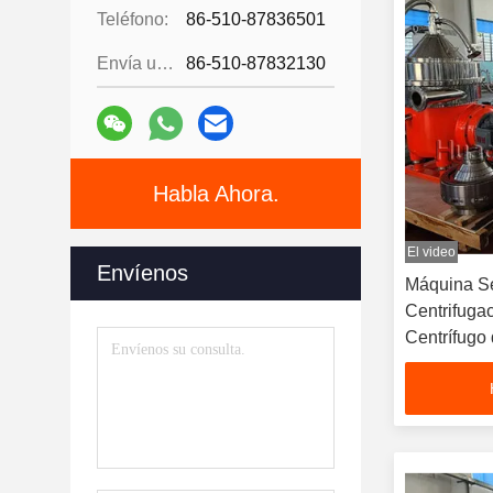
Teléfono:
86-510-87836501
Envía un fax.:
86-510-87832130
Habla Ahora.
El video
Envíenos
Máquina S
Centrifuga
Centrífugo
Proteína d