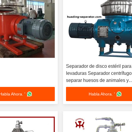
Separador de disco estéril para
levaduras Separador centrífugo
separar huesos de animales y
desechos vegetales
Habla Ahora. '
Habla Ahora. '