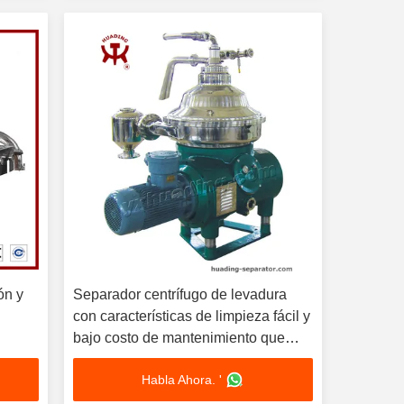
ón y
Separador centrífugo de levadura
con características de limpieza fácil y
bajo costo de mantenimiento que
siduos
garantiza una larga vida útil y
Habla Ahora. '
funcionamiento en el sector industrial