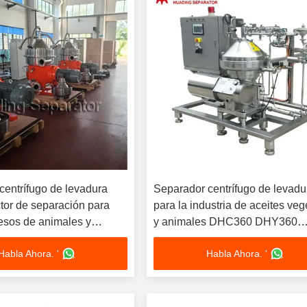
centrífugo de levadura
Separador centrífugo de levadu
ctor de separación para
para la industria de aceites veg
esos de animales y
y animales DHC360 DHY360
egetales
DHC400 DHY400 DHC470 DH
Habla Ahora. '
Habla Ahora. '
DHC500 DHY500 DHC550 DH