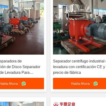
eparadora de
Separador centrífugo industrial
ción de Disco Separador
levadura con certificación CE y
 de Levadura Para
precio de fábrica
e Suero y Leche
Habla Ahora. '
Habla Ahora. '