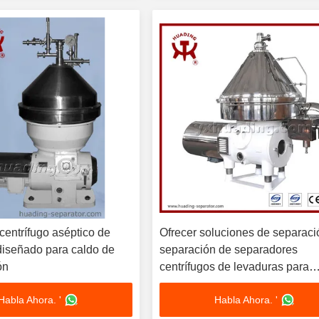
centrífugo aséptico de
Ofrecer soluciones de separaci
diseñado para caldo de
separación de separadores
ón
centrífugos de levaduras para
operaciones de acabado de re
Habla Ahora. '
Habla Ahora. '
alimentarios y masas con fácil
mantenimiento