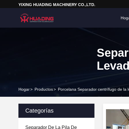
YIXING HUADING MACHINERY CO.,LTD.
Hog
Separ
Levad
Hogar
>
Productos
>
Porcelana Separador centrífugo de la 
Categorías
Separador De La Pila De