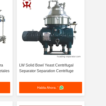
ra
LW Solid Bowl Yeast Centrifugal
etales
Separator Separation Centrifuge
Y470
Habla Ahora. '
Y550