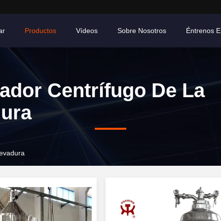
ar
Productos
Vídeos
Sobre Nosotros
Éntrenos E
ador Centrífugo De La
ura
levadura