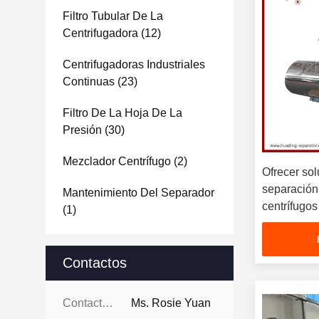
Filtro Tubular De La
Centrifugadora
(12)
Centrifugadoras Industriales
Continuas
(23)
Filtro De La Hoja De La
Presión
(30)
Mezclador Centrífugo
(2)
Ofrecer so
separación
Mantenimiento Del Separador
centrífugos
(1)
operacione
alimentario
mantenimi
Contactos
Contactos:
Ms. Rosie Yuan