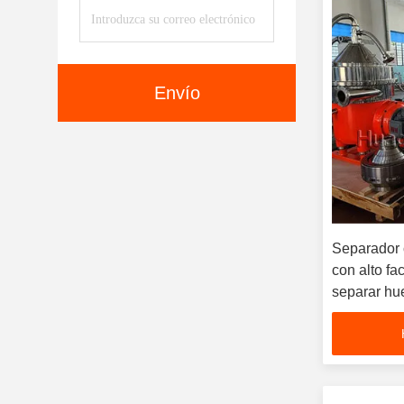
Envío
Separador 
con alto fa
separar hu
residuos v