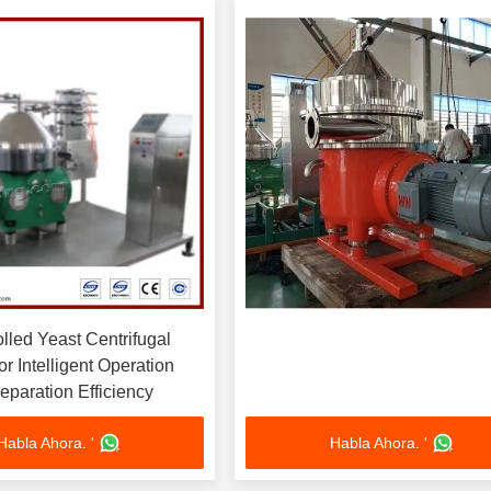
lled Yeast Centrifugal
or Intelligent Operation
eparation Efficiency
Habla Ahora. '
Habla Ahora. '