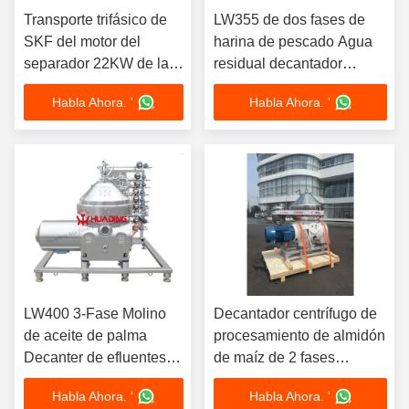
Transporte trifásico de
LW355 de dos fases de
SKF del motor del
harina de pescado Agua
separador 22KW de la
residual decantador
centrífuga de la jarra de
Centrifugadora Separador
Habla Ahora. '
Habla Ahora. '
la extracción del aceite
Duplex de acero
de oliva LW450
inoxidable PLC
automático
LW400 3-Fase Molino
Decantador centrífugo de
de aceite de palma
procesamiento de almidón
Decanter de efluentes
de maíz de 2 fases
Separador de
LW500, separador
Habla Ahora. '
Habla Ahora. '
centrifugadoras 30KW
continuo de acero