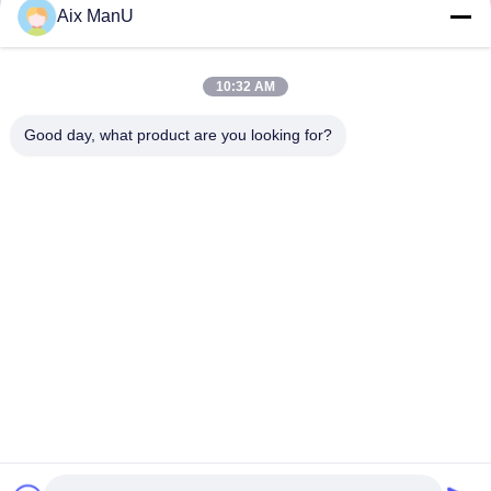
Aix ManU
Envío
10:32 AM
Good day, what product are you looking for?
YIXING HUADING MACHINERY CO.,LTD.
info@yxhuading.com
86-510-87836501
NO.888#, CAMINO DE YIGAO, YIXING, JIANGSU
P.R.CHINA
China buena calidad separador de la pila de disco
Proveedor. Derecho de autor 2021-2026 YIXING HUADING