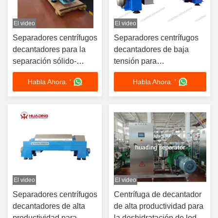
El video
El video
Separadores centrífugos
Separadores centrífugos
decantadores para la
decantadores de baja
separación sólido-
tensión para
líquido en la
deshidratación de lodos
Habla Ahora. '
Habla Ahora. '
deshidratación de lodos
con certificación de baja
con accionamiento de
tensión 2014/35/EU y
doble motor y
funcionamiento
funcionamiento
automático
automático
El video
El video
Separadores centrífugos
Centrífuga de decantador
decantadores de alta
de alta productividad para
productividad para
la deshidratación de lodos