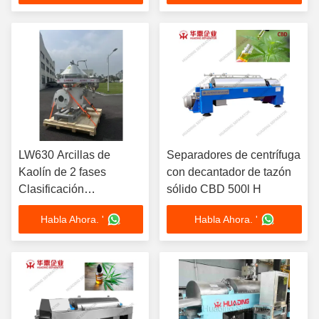
Motor ABB VFD
inoxidable de grado
Automático
alimenticio
LW630 Arcillas de
Separadores de centrífuga
Kaolín de 2 fases
con decantador de tazón
Clasificación
sólido CBD 500l H
Deshidratación
Habla Ahora. '
Habla Ahora. '
Decantador Separador
de centrifugadoras
Cerámica resistente al
desgaste