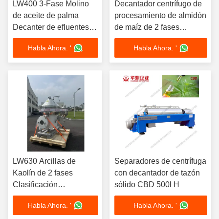
LW400 3-Fase Molino
Decantador centrífugo de
de aceite de palma
procesamiento de almidón
Decanter de efluentes
de maíz de 2 fases
Separador de
LW500, separador
Habla Ahora. '
Habla Ahora. '
centrifugadoras 30KW
continuo de acero
Motor ABB VFD
inoxidable de grado
Automático
alimenticio
LW630 Arcillas de
Separadores de centrífuga
Kaolín de 2 fases
con decantador de tazón
Clasificación
sólido CBD 500l H
Deshidratación
Habla Ahora. '
Habla Ahora. '
Decantador Separador