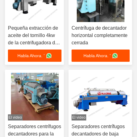
Pequeña extracción de
Centrífuga de decantador
aceite del tornillo 4kw
horizontal completamente
de la centrifugadora de
cerrada
la jarra de CBD
Habla Ahora. '
Habla Ahora. '
El video
El video
Separadores centrífugos
Separadores centrífugos
decantadores para la
decantadores de baja