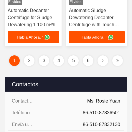
El video
El video
Automatic Decanter
Automatic Sludge
Centrifuge for Sludge
Dewatering Decanter
Dewatering 1-100 m³/h
Centrifuge with Touch
Screen
Habla Ahora. '
Habla Ahora. '
1
2
3
4
5
6
Contactos
Contactos:
Ms. Rosie Yuan
Teléfono:
86-510-87836501
Envía un fax.:
86-510-87832130