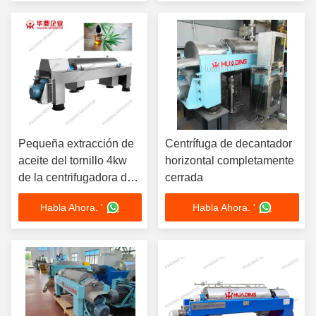
de centrifugadoras
Cerámica resistente al
desgaste
Pequeña extracción de
Centrífuga de decantador
aceite del tornillo 4kw
horizontal completamente
de la centrifugadora de
cerrada
la jarra de CBD
Habla Ahora. '
Habla Ahora. '