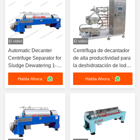
2014/30/EU
El video
El video
Automatic Decanter
Centrífuga de decantador
Centrifuge Separator for
de alta productividad para
Sludge Dewatering 1-
la deshidratación de lodos
100 m³/h
1-100 m3/h
Habla Ahora. '
Habla Ahora. '