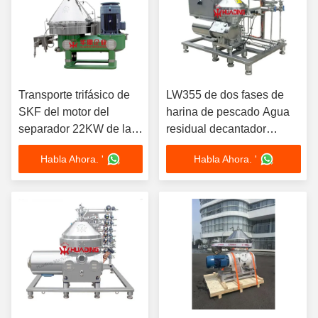
Transporte trifásico de
LW355 de dos fases de
SKF del motor del
harina de pescado Agua
separador 22KW de la
residual decantador
centrífuga de la jarra de
Centrifugadora Separador
Habla Ahora. '
Habla Ahora. '
la extracción del aceite
Duplex de acero
de oliva LW450
inoxidable PLC
automático