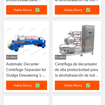
deshidratación de lodos
1-100 m3/h
Habla Ahora. '
Habla Ahora. '
con cumplimiento de
compatibilidad
electromagnética
2014/30/EU
El video
El video
Automatic Decanter
Centrífuga de decantador
Centrifuge Separator for
de alta productividad para
Sludge Dewatering 1-
la deshidratación de lodos
100 m³/h
1-100 m3/h
Habla Ahora. '
Habla Ahora. '