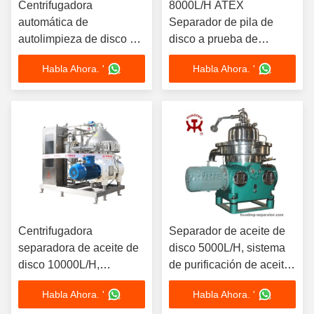
Centrifugadora
8000L/H ATEX
automática de
Separador de pila de
autolimpieza de disco de
disco a prueba de
pila de separador con
explosión Centrifugadora
Habla Ahora. '
Habla Ahora. '
control PLC 380V 7.5kW
SS316L de grado
Sistema de descarga de
farmacéutico de gas
lodo
apretado 11kW 380V
Diseño
Centrifugadora
Separador de aceite de
separadora de aceite de
disco 5000L/H, sistema
disco 10000L/H,
de purificación de aceite
purificación de
lubricante centrífugo,
Habla Ahora. '
Habla Ahora. '
combustible pesado,
Motor de 7,5 kW con