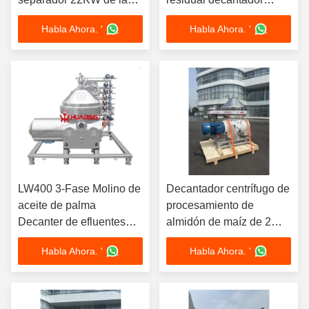
centrífuga de la jarra de
Centrifugadora
Habla Ahora. '
Habla Ahora. '
la extracción del aceite
Separador Duplex de
de oliva LW450
acero inoxidable PLC
automático
LW400 3-Fase Molino de
Decantador centrífugo de
aceite de palma
procesamiento de
Decanter de efluentes
almidón de maíz de 2
Separador de
fases LW500, separador
Habla Ahora. '
Habla Ahora. '
centrifugadoras 30KW
continuo de acero
Motor ABB VFD
inoxidable de grado
Automático
alimenticio