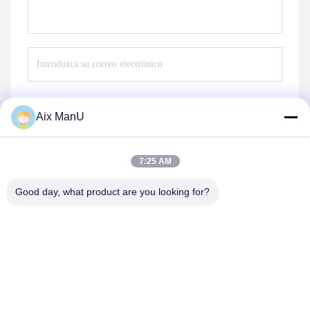
Aix ManU
Envío
7:25 AM
Good day, what product are you looking for?
YIXING HUADING MACHINERY CO.,LTD.
info@yxhuading.com
86-510-87836501