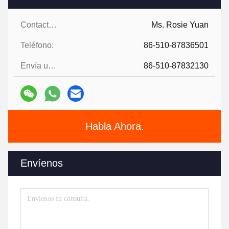
Contactos:
Ms. Rosie Yuan
Teléfono:
86-510-87836501
Envía un fax.:
86-510-87832130
Habla Ahora.
Envíenos