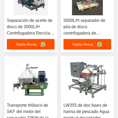
Separación de aceite de
5000L/H separador de
disco de 3000L/H
pila de disco
Centrifugadora Reciclar
centrifugadora de
aceite hidráulico 5.5kW
espirulina Microalgas de
Habla Ahora. '
Habla Ahora. '
Motor 220V Taller portátil
cosecha con SS316L de
Diseño del carrito
grado alimenticio 440V
diseño de 3 fases
Transporte trifásico de
LW355 de dos fases de
SKF del motor del
harina de pescado Agua
separador 22KW de la
residual decantador