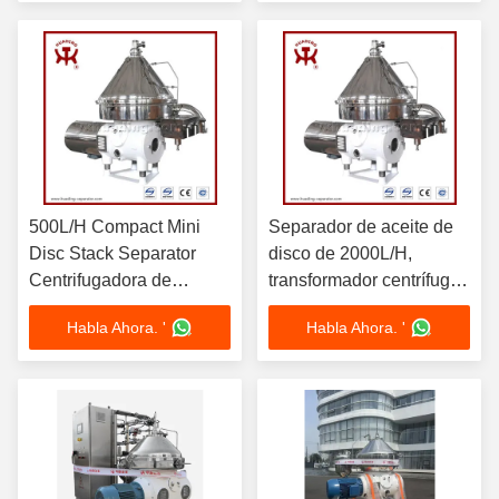
Motor de 15kW, tazón
cuenco SS316L, diseño
SS304, grado marino,
trifásico de 380V
certificado ISO
500L/H Compact Mini
Separador de aceite de
Disc Stack Separator
disco de 2000L/H,
Centrifugadora de
transformador centrífugo,
laboratorio Prueba piloto
purificación de aceite,
Habla Ahora. '
Habla Ahora. '
a escala con motor de
Motor de 4kW,
una sola fase de 220V de
deshidratación al vacío
1,5 kW
de 380V, diseño de
carrito móvil