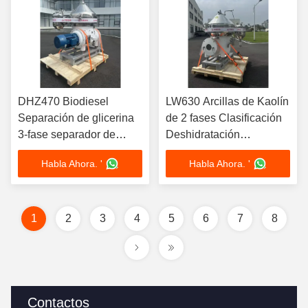
DHZ470 Biodiesel
LW630 Arcillas de Kaolín
Separación de glicerina
de 2 fases Clasificación
3-fase separador de
Deshidratación
aceite de disco pistón
Decantador Separador
Habla Ahora. '
Habla Ahora. '
deslizante descarga
de centrifugadoras
automática 37KW motor
Cerámica resistente al
desgaste
1
2
3
4
5
6
7
8
Contactos