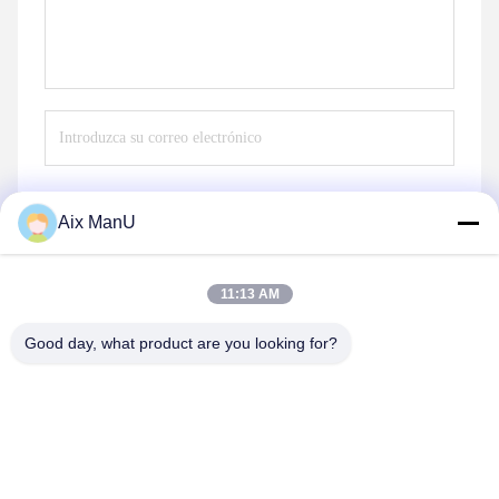
Aix ManU
Envío
11:13 AM
Good day, what product are you looking for?
YIXING HUADING MACHINERY CO.,LTD.
info@yxhuading.com
86-510-87836501