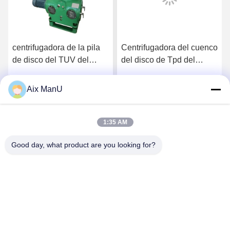
centrifugadora de la pila
Centrifugadora del cuenco
de disco del TUV del
del disco de Tpd del
separador de aceite del
separador 250 del sólido-
disco de 10000L H
líquido SS316
Aix ManU
Habla Ahora.
Habla Ahora.
1:35 AM
Good day, what product are you looking for?
YIXING HUADING MACHINERY CO.,LTD.
info@yxhuading.com
86-510-87836501