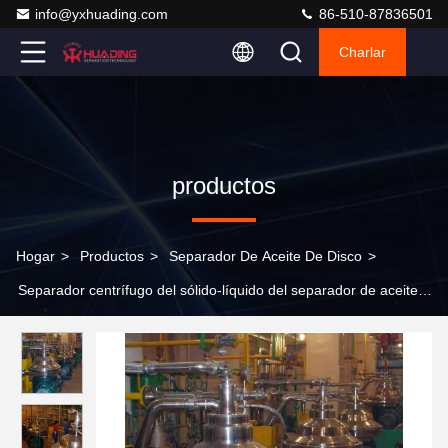
info@yxhuading.com
86-510-87836501
Charlar
productos
Hogar
>
Productos
>
Separador De Aceite De Disco
>
Separador centrífugo del sólido-líquido del separador de aceite
del disco Sus304 5.5kw