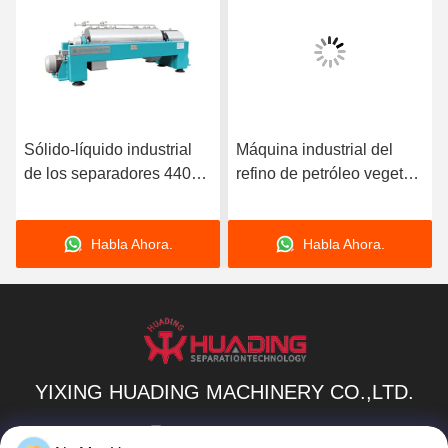
E
Sólido-líquido industrial
Máquina industrial del
de los separadores 440V
refino de petróleo vegetal
de la centrifugadora de la
de la centrifugadora
jarra de LW
90KW de la jarra de
Habla Ahora.
Habla Ahora.
Pharma
YIXING HUADING MACHINERY CO.,LTD.
info@yxhuading.com