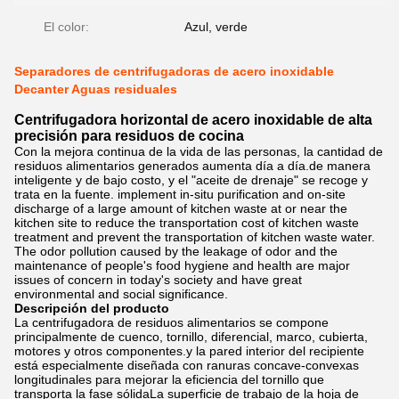
El color:
Azul, verde
Separadores de centrifugadoras de acero inoxidable
Decanter Aguas residuales
Centrifugadora horizontal de acero inoxidable de alta
precisión para residuos de cocina
Con la mejora continua de la vida de las personas, la cantidad de
residuos alimentarios generados aumenta día a día.de manera
inteligente y de bajo costo, y el "aceite de drenaje" se recoge y
trata en la fuente. implement in-situ purification and on-site
discharge of a large amount of kitchen waste at or near the
kitchen site to reduce the transportation cost of kitchen waste
treatment and prevent the transportation of kitchen waste water.
The odor pollution caused by the leakage of odor and the
maintenance of people's food hygiene and health are major
issues of concern in today's society and have great
environmental and social significance.
Descripción del producto
La centrifugadora de residuos alimentarios se compone
principalmente de cuenco, tornillo, diferencial, marco, cubierta,
motores y otros componentes.y la pared interior del recipiente
está especialmente diseñada con ranuras concave-convexas
longitudinales para mejorar la eficiencia del tornillo que
transporta la fase sólidaLa superficie de trabajo de la hoja de