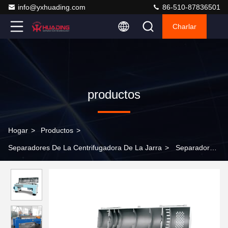
info@yxhuading.com
86-510-87836501
Charlar
productos
Hogar
>
Productos
>
Separadores De La Centrifugadora De La Jarra
>
Separadores
de centrifugadoras de acero inoxidable Decanter Aguas
residuales