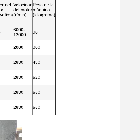
er del
Velocidad
Peso de la
or
del motor
máquina
ovatios)
(r/min)
(kilogramo)
6000-
5
90
12000
2880
300
2880
480
2880
520
2880
550
2880
550