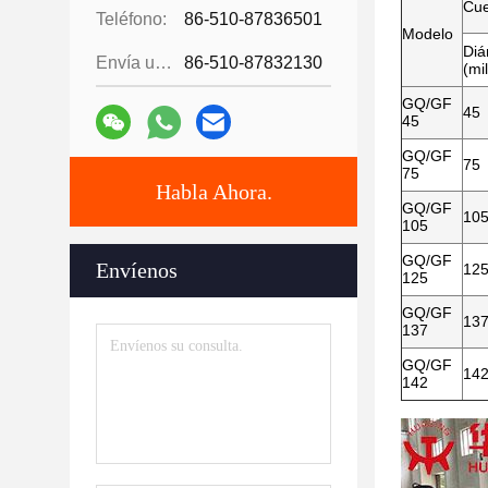
Cu
Teléfono:
86-510-87836501
Modelo
Diá
Envía un fax.:
86-510-87832130
(mi
GQ/GF
45
45
GQ/GF
75
75
Habla Ahora.
GQ/GF
10
105
GQ/GF
Envíenos
12
125
GQ/GF
13
137
GQ/GF
14
142