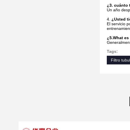
¿3. cuánto 
Un año despu
4.
¿Usted ti
El servicio p
entrenamient
¿5.What es
Generalmente
Tags:
Filtro tub