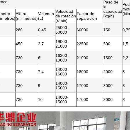
enco
Paso de
Pod
la
mot
Velocidad
capacidad
metro
Altura
Volumen
Factor de
(kil
de rotación
(kg/h)
límetros)
(milímetros)
(L)
separación
(r/min)
25000-
280
0,45
60000
150
0,7
50000
19000-
450
2,7
22500
500
1,5
21000
16300-
5
730
6
21000
1500
2,2
19000
14000-
5
730
7,4
18000
2000
3
16000
14000-
7
730
9
17000
3000
3
15000
14000-
2
730
10
17000
3000
3
15000