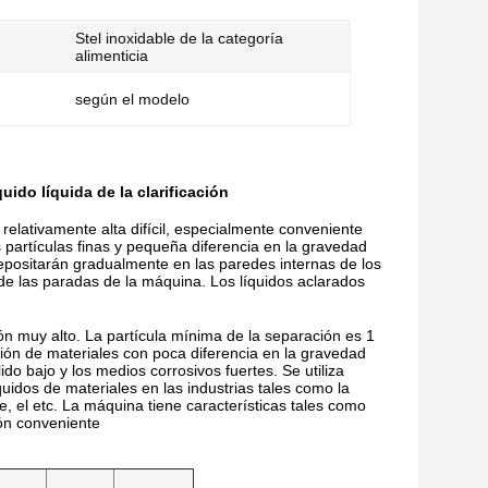
Stel inoxidable de la categoría
alimenticia
según el modelo
ido líquida de la clarificación
relativamente alta difícil, especialmente conveniente
 partículas finas y pequeña diferencia en la gravedad
depositarán gradualmente en las paredes internas de los
e las paradas de la máquina. Los líquidos aclarados
ón muy alto. La partícula mínima de la separación es 1
ción de materiales con poca diferencia en la gravedad
ido bajo y los medios corrosivos fuertes. Se utiliza
quidos de materiales en las industrias tales como la
re, el etc. La máquina tiene características tales como
ión conveniente