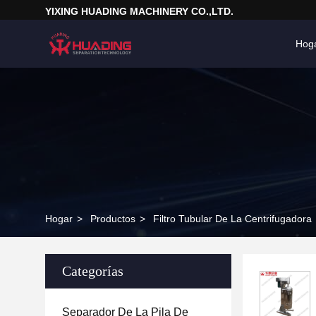
YIXING HUADING MACHINERY CO.,LTD.
Hog
Hogar
>
Productos
>
Filtro Tubular De La Centrifugadora
Categorías
Separador De La Pila De