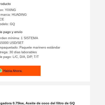
producto
gen: YIXING
a marca: HUADING
 CE
odelo: GQ
de pago y envío
orden mínima: 1 SISTEMA
-15000 USD/SET
empaquetado: Paquete marinero estándar
rega: 30 días laborables
e pago: L/C, D/A, D/P, T/T
Habla Ahora.
ifugadora 0.75kw
,
Aceite de coco del filtro de GQ