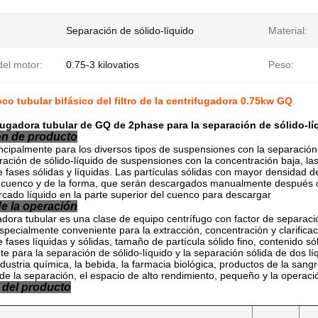
Separación de sólido-líquido
Material:
del motor:
0.75-3 kilovatios
Peso:
oco tubular bifásico del filtro de la centrifugadora 0.75kw GQ
fugadora tubular de GQ de 2phase para la separación de sólido-líqu
ón de producto
rincipalmente para los diversos tipos de suspensiones con la separación 
ración de sólido-líquido de suspensiones con la concentración baja, las
e fases sólidas y líquidas. Las partículas sólidas con mayor densidad 
l cuenco y de la forma, que serán descargados manualmente después d
ercado líquido en la parte superior del cuenco para descargar
de la operación
adora tubular es una clase de equipo centrífugo con factor de separaci
specialmente conveniente para la extracción, concentración y clarifica
 fases líquidas y sólidas, tamaño de partícula sólido fino, contenido sól
te para la separación de sólido-líquido y la separación sólida de dos lí
ndustria química, la bebida, la farmacia biológica, productos de la sang
de la separación, el espacio de alto rendimiento, pequeño y la operac
 del producto