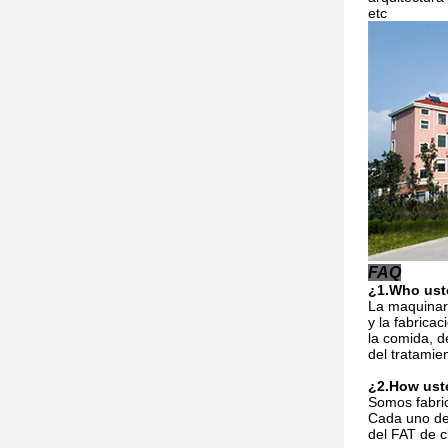
etc
FAQ
¿1.Who ust
La maquinari
y la fabrica
la comida, d
del tratamien
¿2.How uste
Somos fabric
Cada uno de
del FAT de c