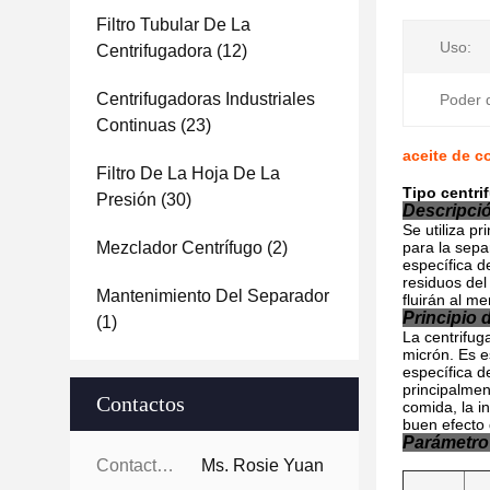
Filtro Tubular De La
Uso:
Centrifugadora
(12)
Centrifugadoras Industriales
Poder 
Continuas
(23)
aceite de c
Filtro De La Hoja De La
Tipo centri
Presión
(30)
Descripci
Se utiliza p
Mezclador Centrífugo
(2)
para la sepa
específica d
residuos de
Mantenimiento Del Separador
fluirán al m
Principio 
(1)
La centrifug
micrón. Es e
específica de
principalmen
Contactos
comida, la i
buen efecto 
Parámetro
Contactos:
Ms. Rosie Yuan