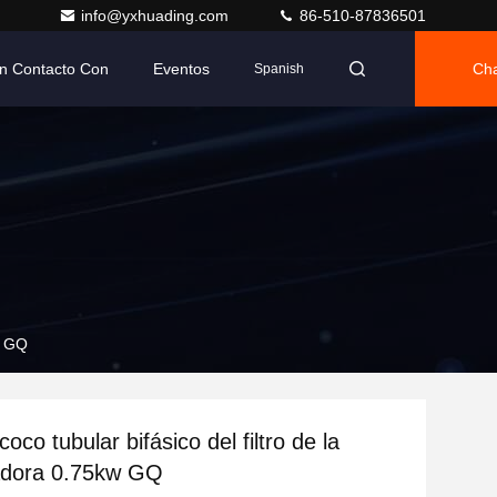
info@yxhuading.com
86-510-87836501
n Contacto Con
Eventos
Cha
Spanish
kw GQ
coco tubular bifásico del filtro de la
gadora 0.75kw GQ