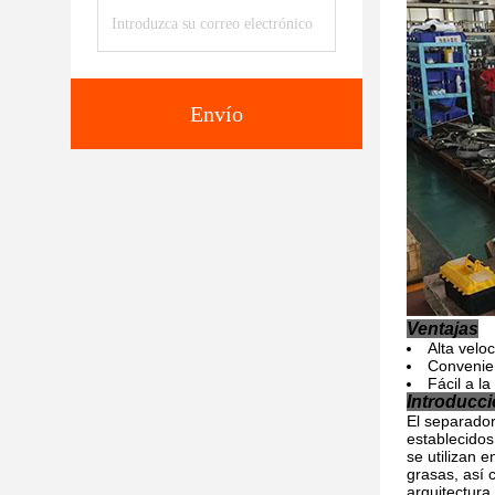
Envío
Ventajas
Alta velo
Convenien
Fácil a l
Introducci
El separador
establecidos
se utilizan 
grasas, así 
arquitectura