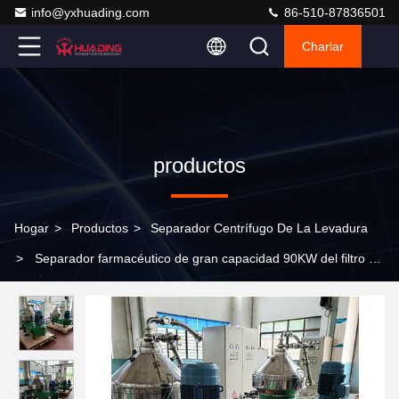
info@yxhuading.com
86-510-87836501
Charlar
productos
Hogar
>
Productos
>
Separador Centrífugo De La Levadura
>
Separador farmacéutico de gran capacidad 90KW del filtro de
la centrifugadora de la pila de disco