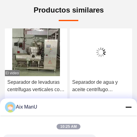
Productos similares
El video
Separador de levaduras
Separador de agua y
centrífugas verticales con
aceite centrífugo
bajo contenido de oxígeno
Electromagnético
Centrífuga de residuos de
Aix ManU
Habla Ahora.
Habla Ahora.
aceite
10:25 AM