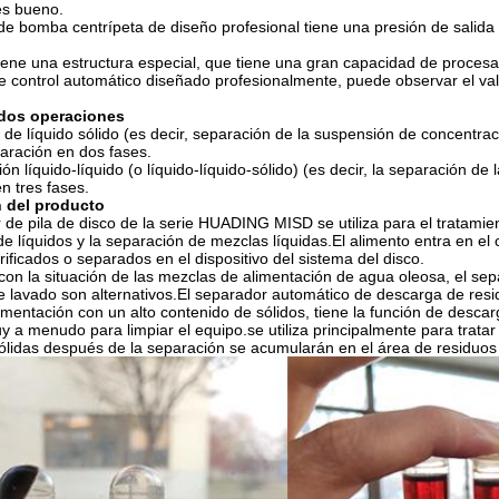
es bueno.
de bomba centrípeta de diseño profesional tiene una presión de salida
.
iene una estructura especial, que tiene una gran capacidad de procesa
e control automático diseñado profesionalmente, puede observar el va
dos operaciones
de líquido sólido (es decir, separación de la suspensión de concentraci
paración en dos fases.
ón líquido-líquido (o líquido-líquido-sólido) (es decir, la separación de
n tres fases.
 del producto
 de pila de disco de la serie HUADING MISD se utiliza para el tratamien
 de líquidos y la separación de mezclas líquidas.El alimento entra en el
urificados o separados en el dispositivo del sistema del disco.
on la situación de las mezclas de alimentación de agua oleosa, el se
 lavado son alternativos.El separador automático de descarga de resid
limentación con un alto contenido de sólidos, tiene la función de desc
y a menudo para limpiar el equipo.se utiliza principalmente para tratar
ólidas después de la separación se acumularán en el área de residuos