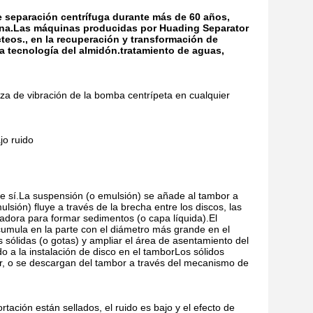
e separación centrífuga durante más de 60 años,
hina.Las máquinas producidas por Huading Separator
cteos., en la recuperación y transformación de
 la tecnología del almidón.tratamiento de aguas,
erza de vibración de la bomba centrípeta en cualquier
jo ruido
e sí.La suspensión (o emulsión) se añade al tambor a
sión) fluye a través de la brecha entre los discos, las
ugadora para formar sedimentos (o capa líquida).El
 acumula en la parte con el diámetro más grande en el
s sólidas (o gotas) y ampliar el área de asentamiento del
a la instalación de disco en el tamborLos sólidos
, o se descargan del tambor a través del mecanismo de
rtación están sellados, el ruido es bajo y el efecto de