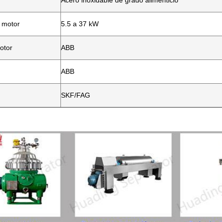
Acero inoxidable de grado alimenticio
l motor
5.5 a 37 kW
otor
ABB
ABB
SKF/FAG