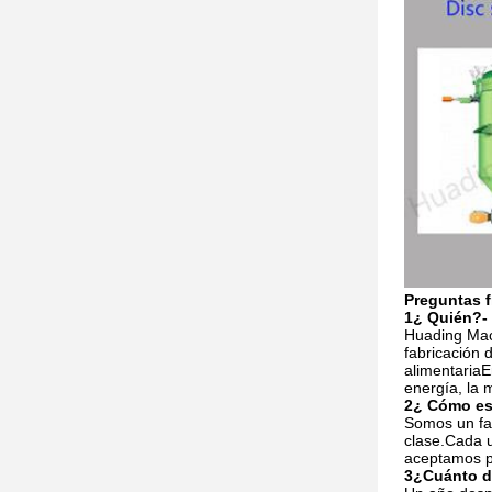
Preguntas 
1¿ Quién?
-
Huading Mac
fabricación 
alimentariaEn
energía, la 
2¿ Cómo es
Somos un fa
clase.Cada 
aceptamos pr
3¿Cuánto du