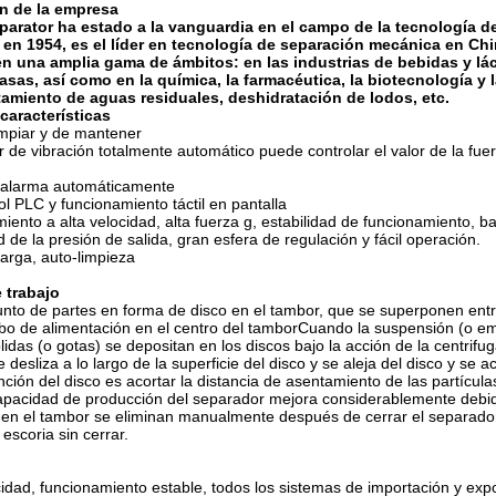
n de la empresa
arator ha estado a la vanguardia en el campo de la tecnología d
 en 1954, es el líder en tecnología de separación mecánica en C
 en una amplia gama de ámbitos: en las industrias de bebidas y lá
rasas, así como en la química, la farmacéutica, la biotecnología y
tamiento de aguas residuales, deshidratación de lodos, etc.
características
impiar y de mantener
r de vibración totalmente automático puede controlar el valor de la fu
a alarma automáticamente
l PLC y funcionamiento táctil en pantalla
ento a alta velocidad, alta fuerza g, estabilidad de funcionamiento, ba
d de la presión de salida, gran esfera de regulación y fácil operación.
arga, auto-limpieza
e trabajo
nto de partes en forma de disco en el tambor, que se superponen entr
ubo de alimentación en el centro del tamborCuando la suspensión (o emul
ólidas (o gotas) se depositan en los discos bajo la acción de la centrif
 desliza a lo largo de la superficie del disco y se aleja del disco y se
ción del disco es acortar la distancia de asentamiento de las partícula
pacidad de producción del separador mejora considerablemente debido 
en el tambor se eliminan manualmente después de cerrar el separador
escoria sin cerrar.
ocidad, funcionamiento estable, todos los sistemas de importación y expo