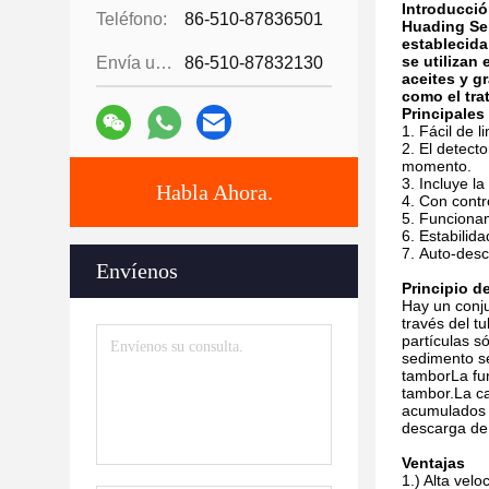
Introducció
Teléfono:
86-510-87836501
Huading Sep
establecida
se utilizan
Envía un fax.:
86-510-87832130
aceites y g
como el tra
Principales 
Fácil de l
El detecto
momento.
Incluye l
Habla Ahora.
Con contro
Funcionami
Estabilida
Auto-desc
Envíenos
Principio d
Hay un conju
través del t
partículas s
sedimento se
tamborLa fun
tambor.La ca
acumulados 
descarga de 
Ventajas
1.) Alta vel