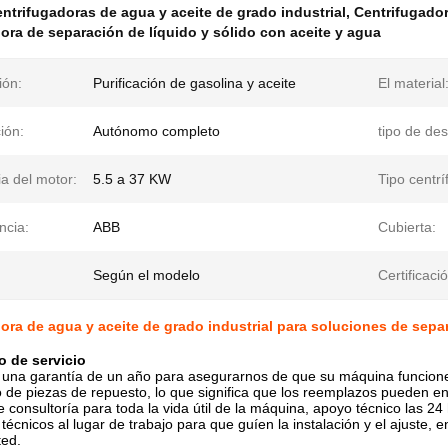
ntrifugadoras de agua y aceite de grado industrial
,
Centrifugador
ora de separación de líquido y sólido con aceite y agua
ión:
Purificación de gasolina y aceite
El material
ión:
Autónomo completo
tipo de de
a del motor:
5.5 a 37 KW
Tipo centrí
ncia:
ABB
Cubierta:
Según el modelo
Certificaci
ora de agua y aceite de grado industrial para soluciones de sepa
 de servicio
una garantía de un año para asegurarnos de que su máquina funcion
o de piezas de repuesto, lo que significa que los reemplazos pueden en
e consultoría para toda la vida útil de la máquina, apoyo técnico las 24 
 técnicos al lugar de trabajo para que guíen la instalación y el ajuste,
ted.