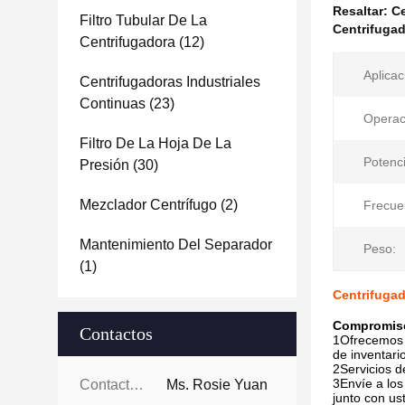
Resaltar:
Ce
Filtro Tubular De La
Centrifugad
Centrifugadora
(12)
Aplicac
Centrifugadoras Industriales
Continuas
(23)
Operac
Filtro De La Hoja De La
Potenci
Presión
(30)
Mezclador Centrífugo
(2)
Frecue
Mantenimiento Del Separador
Peso:
(1)
Centrifugad
Compromiso
Contactos
1Ofrecemos 
de inventari
2Servicios d
3Envíe a los
Contactos:
Ms. Rosie Yuan
junto con us