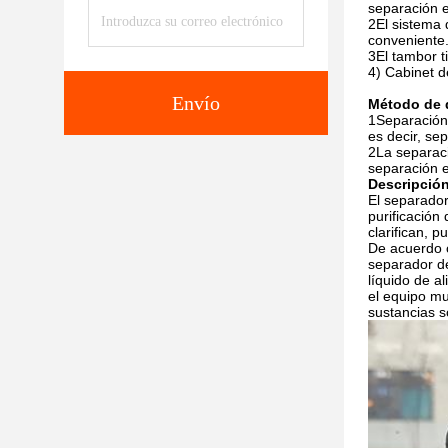
separación 
2El sistema 
conveniente
3El tambor t
4) Cabinet d
Envío
Método de 
1Separación 
es decir, se
2La separaci
separación e
Descripción
El separador
purificación
clarifican, p
De acuerdo c
separador de
líquido de a
el equipo mu
sustancias s