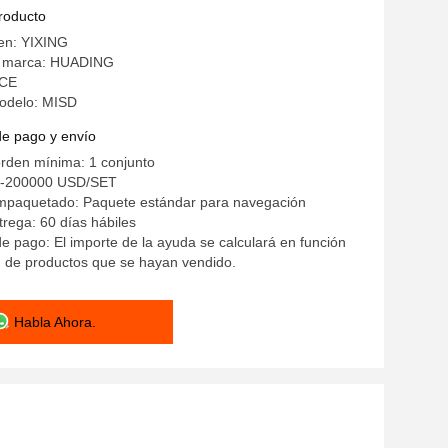
 sólidos
producto
gen: YIXING
a marca: HUADING
 CE
odelo: MISD
de pago y envío
rden mínima: 1 conjunto
0-200000 USD/SET
empaquetado: Paquete estándar para navegación
rega: 60 días hábiles
e pago: El importe de la ayuda se calculará en función
d de productos que se hayan vendido.
Habla Ahora.