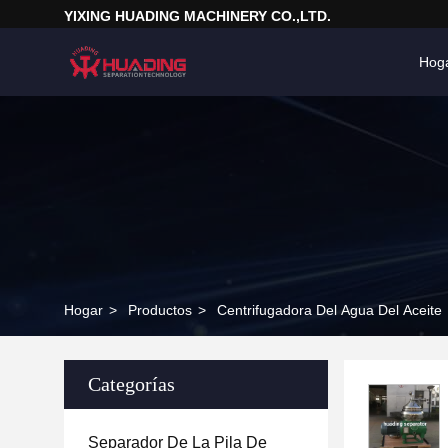
YIXING HUADING MACHINERY CO.,LTD.
Hog
Hogar
>
Productos
>
Centrifugadora Del Agua Del Aceite
Categorías
Separador De La Pila De