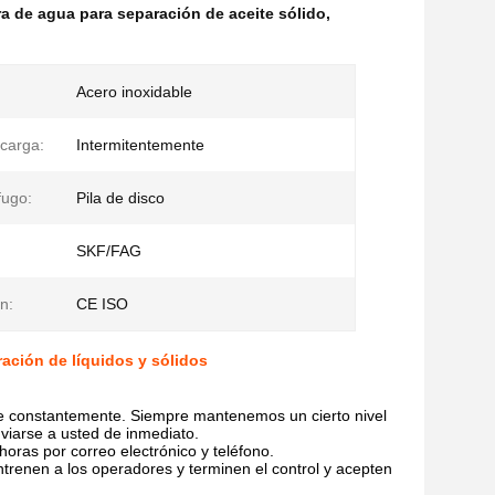
a de agua para separación de aceite sólido
,
:
Acero inoxidable
scarga:
Intermitentemente
fugo:
Pila de disco
SKF/FAG
ón:
CE ISO
ración de líquidos y sólidos
e constantemente. Siempre mantenemos un cierto nivel
viarse a usted de inmediato.
horas por correo electrónico y teléfono.
 entrenen a los operadores y terminen el control y acepten