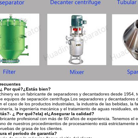
frecuentes
 ¿ Por qué?
¿Estás bien?
hinery es un fabricante de separadores y decantadores desde 1954, t
de equipos de separación centrífuga.Los separadores y decantadores d
 el caso de los productos industriales, la industria de las bebidas, la f
minería, la ingeniería mecánica y el tratamiento de aguas residuales, et
tás?
- ¿ Por qué?
el
a) el
¿Asegurar la calidad?
bricante profesional con más de 60 años de experiencia. Tenemos el 
uno de nuestros procedimientos de procesamiento está estrictamente 
uebas de grasa de los clientes.
ra el período de garantía?