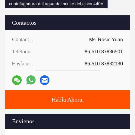
centrifugadora del agua del aceite del disco 440V
Contactos
Contactos:
Ms. Rosie Yuan
Teléfono:
86-510-87836501
Envía un fax.:
86-510-87832130
Habla Ahora.
Envíenos