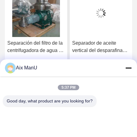
Separación del filtro de la
Separador de aceite
centrifugadora de agua y
vertical del desparafinado
aceite de disco ISO
de la máquina del
refinamiento del aceite de
Aix ManU
Habla Ahora.
Habla Ahora.
mesa de DHDYS
5:37 PM
Good day, what product are you looking for?
YIXING HUADING MACHINERY CO.,LTD.
info@yxhuading.com