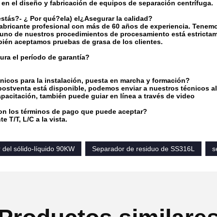
 en el diseño y fabricación de equipos de separación centrífuga.
estás?
- ¿ Por qué?
el
a) el
¿Asegurar la calidad?
bricante profesional con más de 60 años de experiencia. Tenemo
uno de nuestros procedimientos de procesamiento está estrictam
ién aceptamos pruebas de grasa de los clientes.
ra el período de garantía?
nicos para la instalación, puesta en marcha y formación?
 postventa está disponible, podemos enviar a nuestros técnicos al s
pacitación, también puede guiar en línea a través de video
on los términos de pago que puede aceptar?
 T/T, L/C a la vista.
 del sólido-líquido 90KW
Separador de residuo de SS316L
s