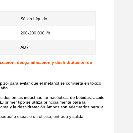
Sólido Líquido
:
200-200.000 l/h
e
AB /
ización, desgamificación y deshidratación de
zol para evitar que el metanol se convierta en tóxico
daño.
uidos en las industrias farmacéutica, de bebidas, aceite
l primer tipo se utiliza principalmente para la
desgoma y la deshidratación.Ambos son adecuados para la
 pequeño espacio en el piso, entrada y salida