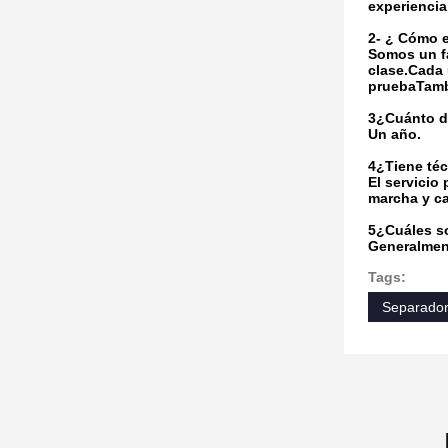
experiencia
2- ¿ Cómo 
Somos un fa
clase.Cada 
pruebaTamb
3¿Cuánto du
Un año.
4¿Tiene téc
El servicio
marcha y ca
5¿Cuáles s
Generalmente
Tags:
Separador