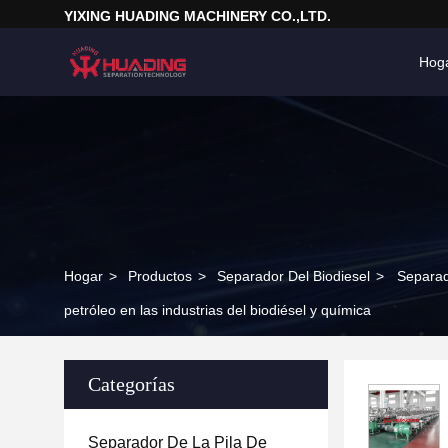
YIXING HUADING MACHINERY CO.,LTD.
Hog
Hogar
>
Productos
>
Separador Del Biodiesel
>
Separad
petróleo en las industrias del biodiésel y química
Categorías
Separador De La Pila De