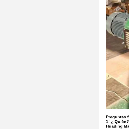
Preguntas 
1- ¿ Quién?
Huading Mac