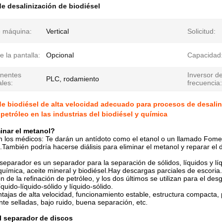
e desalinización de biodiésel
e máquina:
Vertical
Solicitud:
e la pantalla:
Opcional
Capacidad
nentes
Inversor d
PLC, rodamiento
ales:
frecuencia:
e biodiésel de alta velocidad adecuado para procesos de desalin
 petróleo en las industrias del biodiésel y química
inar el metanol?
 los médicos: Te darán un antídoto como el etanol o un llamado Fomepi
.También podría hacerse diálisis para eliminar el metanol y reparar el 
 separador es un separador para la separación de sólidos, líquidos y líq
química, aceite mineral y biodiésel.Hay descargas parciales de escoria.E
ón de la refinación de petróleo, y los dos últimos se utilizan para el 
quido-líquido-sólido y líquido-sólido.
ntajas de alta velocidad, funcionamiento estable, estructura compacta,
e selladas, bajo ruido, buena separación, etc.
l separador de discos