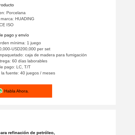
cación y deshidratación de refinería de
producto
n las industrias del biodiésel y química
en: Porcelana
a marca: HUADING
: CE ISO
de pago y envío
orden mínima: 1 juego
0,000-USD200,000 per set
empaquetado: caja de madera para fumigación
rega: 60 días laborables
de pago: LC, T/T
la fuente: 40 juegos / meses
Habla Ahora.
ara refinación de petróleo
,