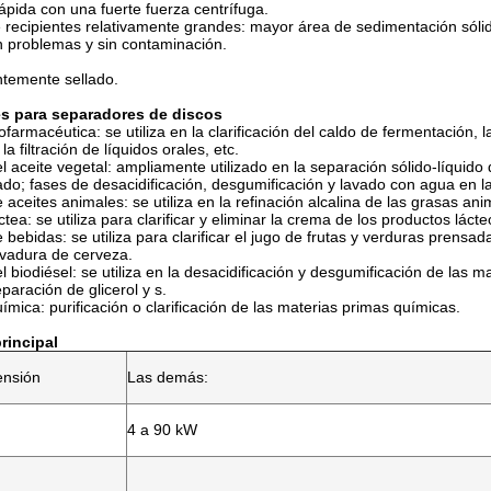
ápida con una fuerte fuerza centrífuga.
 recipientes relativamente grandes: mayor área de sedimentación sólid
n problemas y sin contaminación.
temente sellado.
s para separadores de discos
iofarmacéutica: se utiliza en la clarificación del caldo de fermentación
la filtración de líquidos orales, etc.
el aceite vegetal: ampliamente utilizado en la separación sólido-líquid
do; fases de desacidificación, desgumificación y lavado con agua en la 
e aceites animales: se utiliza en la refinación alcalina de las grasas a
ctea: se utiliza para clarificar y eliminar la crema de los productos lácte
 bebidas: se utiliza para clarificar el jugo de frutas y verduras prensada
evadura de cerveza.
el biodiésel: se utiliza en la desacidificación y desgumificación de las 
paración de glicerol y s.
uímica: purificación o clarificación de las materias primas químicas.
rincipal
ensión
Las demás:
4 a 90 kW