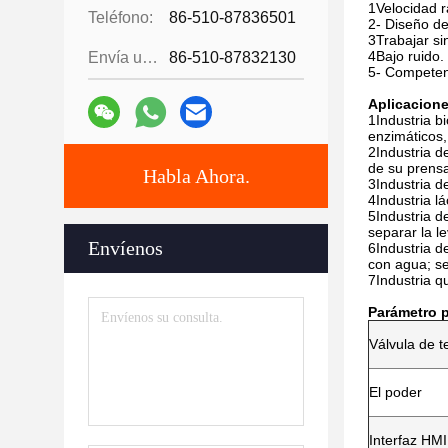
1Velocidad r
Teléfono:
86-510-87836501
2- Diseño de
3Trabajar si
4Bajo ruido.
Envía un fax.:
86-510-87832130
5- Competen
Aplicacione
1Industria b
enzimáticos, 
2Industria d
de su prensa
Habla Ahora.
3Industria d
4Industria lá
5Industria de
separar la l
Envíenos
6Industria d
con agua; se
7Industria q
Parámetro p
Válvula de t
El poder
Interfaz HMI