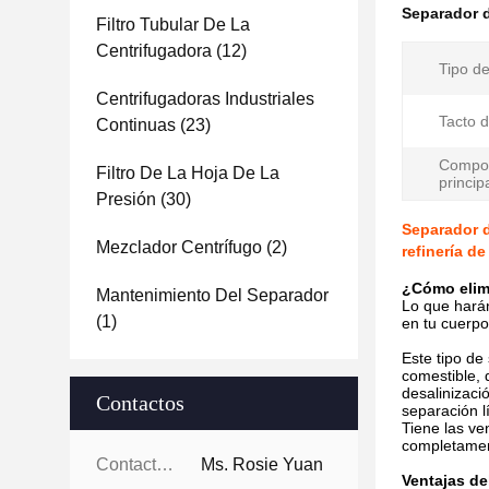
Separador d
Filtro Tubular De La
Centrifugadora
(12)
Tipo d
Centrifugadoras Industriales
Tacto d
Continuas
(23)
Compo
Filtro De La Hoja De La
princip
Presión
(30)
Separador d
Mezclador Centrífugo
(2)
refinería de
¿Cómo elim
Mantenimiento Del Separador
Lo que harán
(1)
en tu cuerpo
Este tipo de
comestible, 
desalinizaci
Contactos
separación lí
Tiene las ve
completament
Contactos:
Ms. Rosie Yuan
Ventajas de