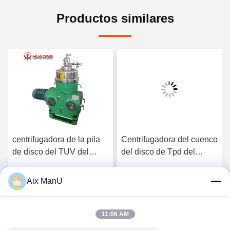
Productos similares
centrifugadora de la pila
Centrifugadora del cuenco
de disco del TUV del
del disco de Tpd del
separador de aceite del
separador 250 del sólido-
disco de 10000L H
líquido SS316
Aix ManU
Habla Ahora.
Habla Ahora.
11:06 AM