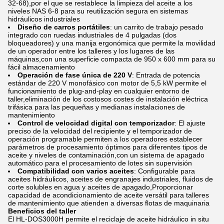
32-68),por el que se restablece la limpieza del aceite a los
niveles NAS 6-8 para su reutilización segura en sistemas
hidráulicos industriales
Diseño de carros portátiles
: un carrito de trabajo pesado
integrado con ruedas industriales de 4 pulgadas (dos
bloqueadores) y una manija ergonómica que permite la movilidad
de un operador entre los talleres y los lugares de las
máquinas,con una superficie compacta de 950 x 600 mm para su
fácil almacenamiento
Operación de fase única de 220 V
: Entrada de potencia
estándar de 220 V monofásico con motor de 5,5 kW permite el
funcionamiento de plug-and-play en cualquier entorno de
taller,eliminación de los costosos costes de instalación eléctrica
trifásica para las pequeñas y medianas instalaciones de
mantenimiento
Control de velocidad digital con temporizador
: El ajuste
preciso de la velocidad del recipiente y el temporizador de
operación programable permiten a los operadores establecer
parámetros de procesamiento óptimos para diferentes tipos de
aceite y niveles de contaminación,con un sistema de apagado
automático para el procesamiento de lotes sin supervisión
Compatibilidad con varios aceites
: Configurable para
aceites hidráulicos, aceites de engranajes industriales, fluidos de
corte solubles en agua y aceites de apagado,Proporcionar
capacidad de acondicionamiento de aceite versátil para talleres
de mantenimiento que atienden a diversas flotas de maquinaria
Beneficios del taller
El HL-DOS3000H permite el reciclaje de aceite hidráulico in situ