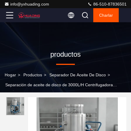
info@yxhuading.com
86-510-87836501
Charlar
productos
Hogar
>
Productos
>
Separador De Aceite De Disco
>
Separación de aceite de disco de 3000L/H Centrifugadora
Reciclar aceite hidráulico 5.5kW Motor 220V Taller portátil Diseño
del carrito