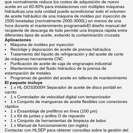
que normalmente reduce los costos de adquisición de nuevo
aceite en un 60-80% para instalaciones con múltiples máquinas
hidráulicas.una sola unidad puede acondicionar todo el volumen
de aceite hidráulico de una máquina de moldeo por inyección de
1500 toneladas (normalmente 2000-3000L) en menos de una
hora durante el mantenimiento programadoEl diseño manual del
recipiente de descarga de lodo permite una limpieza rápida entre
diferentes tipos de aceite, evitando la contaminación cruzada.
Aplicaciones
Máquina de moldeo por inyección
Reciclaje y depuración de aceite de prensa hidráulica
Tratamiento del líquido de refrigeración y del aceite de corte
de máquinas herramienta CNC
Purificación de aceite de caja de engranajes industrial
Mantenimiento del fluido hidráulico de la prensa de
estampación de metales
Programas de gestión del aceite en talleres de mantenimiento
El paquete incluye
1 x HL-DOS3000H Separador de aceite de disco portátil en
carrito
1 x Controlador de velocidad digital con temporizador
1 x Conjunto de mangueras de aceite flexibles con conectores
rápidos
1 x Ensamblaje de prefiltros en línea (100 μm)
1 x Kit de juntas y anillos O de repuesto
1 x Conjunto de herramientas de limpieza de lodos
1 x Manual de funcionamiento (en inglés)
Contactar con HLSEP para obtener consultas sobre la gestión del