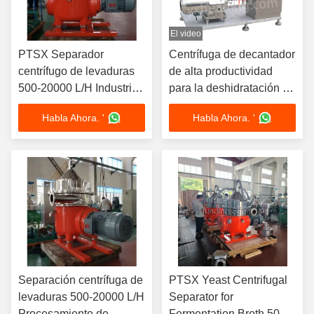
El video
PTSX Separador
Centrífuga de decantador
centrífugo de levaduras
de alta productividad
500-20000 L/H Industria
para la deshidratación de
de bebidas
lodos 1-100 m3/h
Habla Ahora. '
Habla Ahora. '
Separación centrífuga de
PTSX Yeast Centrifugal
levaduras 500-20000 L/H
Separator for
Procesamiento de
Fermentation Broth 500-