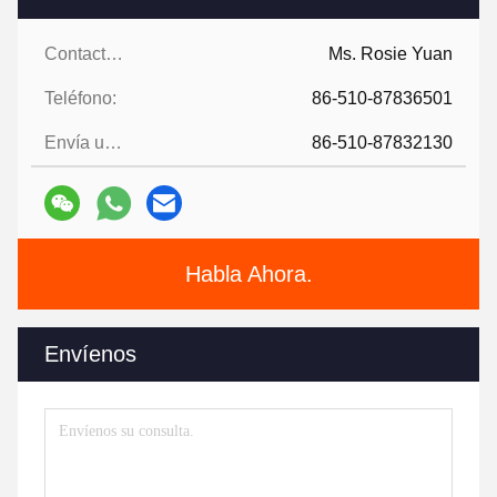
Contactos:
Ms. Rosie Yuan
Teléfono:
86-510-87836501
Envía un fax.:
86-510-87832130
Habla Ahora.
Envíenos