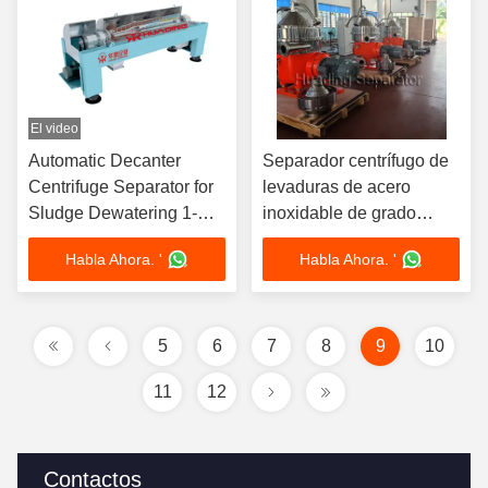
El video
Automatic Decanter
Separador centrífugo de
Centrifuge Separator for
levaduras de acero
Sludge Dewatering 1-
inoxidable de grado
100 m³/h
alimenticio 300-20000 l/h
Habla Ahora. '
Habla Ahora. '
5
6
7
8
9
10
11
12
Contactos