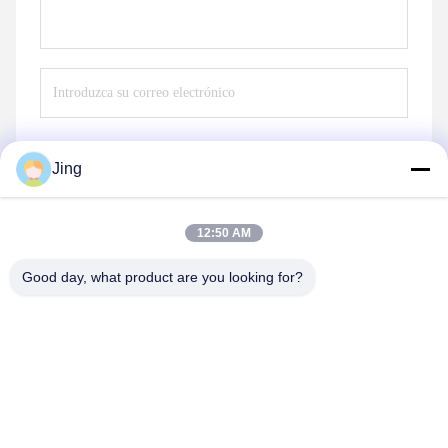
Jing
Envío
12:50 AM
Good day, what product are you looking for?
YIXING HUADING MACHINERY CO.,LTD.
info@yxhuading.com
86-510-87836501