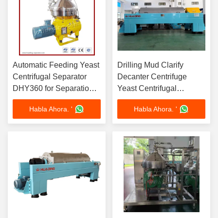
Automatic Feeding Yeast
Drilling Mud Clarify
Centrifugal Separator
Decanter Centrifuge
DHY360 for Separation
Yeast Centrifugal
with 7302 Bowl Speed
Separator For Easy
Habla Ahora. '
Habla Ahora. '
and 300-500 L/H
Maintenance And
Through-put Capacity
Intelligent Operation