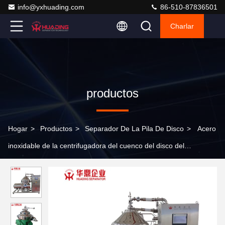
info@yxhuading.com
86-510-87836501
Charlar
productos
Hogar
>
Productos
>
Separador De La Pila De Disco
>
Acero
inoxidable de la centrifugadora del cuenco del disco del
separador 5.5kw de la pila de disco del PLC