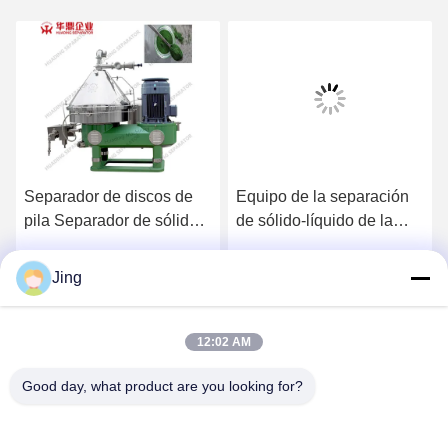
Separador de discos de
Equipo de la separación
pila Separador de sólidos
de sólido-líquido de la
centrífugo
centrifugadora 37KW de
la pila de disco del PLC
Jing
Habla Ahora.
Habla Ahora.
12:02 AM
Good day, what product are you looking for?
YIXING HUADING MACHINERY CO.,LTD.