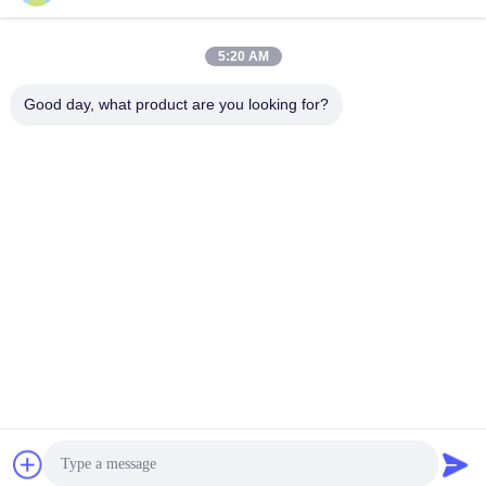
Habla Ahora.
Habla Ahora.
5:20 AM
Good day, what product are you looking for?
YIXING HUADING MACHINERY CO.,LTD.
info@yxhuading.com
86-510-87836501
NO.888#, CAMINO DE YIGAO, YIXING, JIANGSU
P.R.CHINA
China buena calidad separador de la pila de disco
Proveedor. Derecho de autor 2021-2026 YIXING HUADING
MACHINERY CO.,LTD. Todos los derechos reservados.