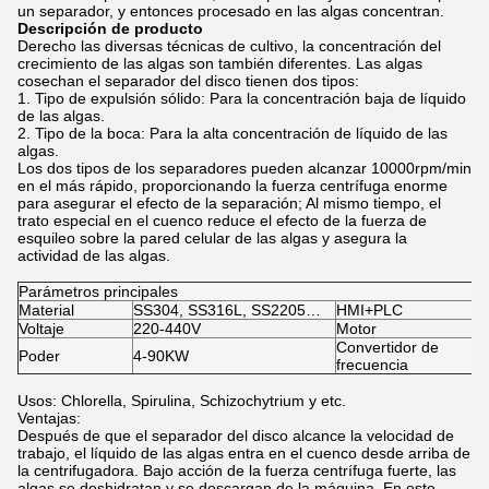
un separador, y entonces procesado en las algas concentran.
Descripción de producto
Derecho las diversas técnicas de cultivo, la concentración del
crecimiento de las algas son también diferentes. Las algas
cosechan el separador del disco tienen dos tipos:
1. Tipo de expulsión sólido: Para la concentración baja de líquido
de las algas.
2. Tipo de la boca: Para la alta concentración de líquido de las
algas.
Los dos tipos de los separadores pueden alcanzar 10000rpm/min
en el más rápido, proporcionando la fuerza centrífuga enorme
para asegurar el efecto de la separación; Al mismo tiempo, el
trato especial en el cuenco reduce el efecto de la fuerza de
esquileo sobre la pared celular de las algas y asegura la
actividad de las algas.
Parámetros principales
Material
SS304, SS316L, SS2205…
HMI+PLC
Voltaje
220-440V
Motor
Convertidor de
Poder
4-90KW
frecuencia
Usos: Chlorella, Spirulina, Schizochytrium y etc.
Ventajas:
Después de que el separador del disco alcance la velocidad de
trabajo, el líquido de las algas entra en el cuenco desde arriba de
la centrifugadora. Bajo acción de la fuerza centrífuga fuerte, las
algas se deshidratan y se descargan de la máquina. En este