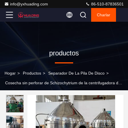
info@yxhuading.com
86-510-87836501
Charlar
productos
Hogar
>
Productos
>
Separador De La Pila De Disco
>
Cosecha sin perforar de Schizochytrium de la centrifugadora del
separador 90KW de la pila de disco SUS304