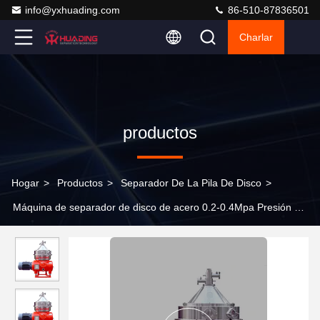
info@yxhuading.com
86-510-87836501
Charlar
productos
Hogar
>
Productos
>
Separador De La Pila De Disco
>
Máquina de separador de disco de acero 0.2-0.4Mpa Presión del
aire Temperatura 0-40°C