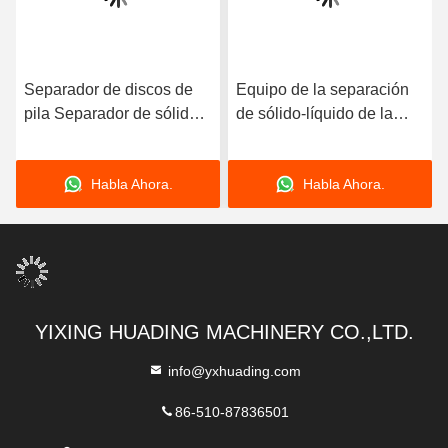
Separador de discos de
Equipo de la separación
pila Separador de sólidos
de sólido-líquido de la
centrífugo
centrifugadora 37KW de
la pila de disco del PLC
Habla Ahora.
Habla Ahora.
YIXING HUADING MACHINERY CO.,LTD.
info@yxhuading.com
86-510-87836501