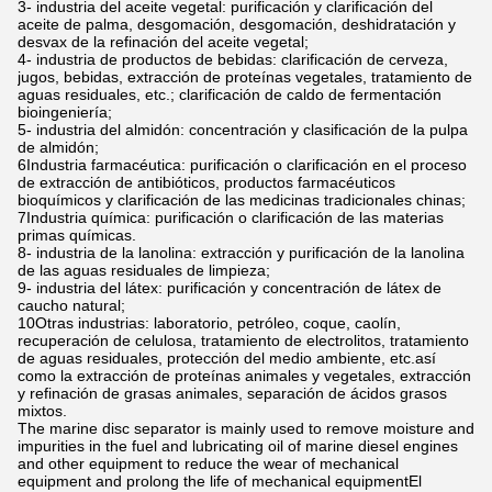
3- industria del aceite vegetal: purificación y clarificación del
aceite de palma, desgomación, desgomación, deshidratación y
desvax de la refinación del aceite vegetal;
4- industria de productos de bebidas: clarificación de cerveza,
jugos, bebidas, extracción de proteínas vegetales, tratamiento de
aguas residuales, etc.; clarificación de caldo de fermentación
bioingeniería;
5- industria del almidón: concentración y clasificación de la pulpa
de almidón;
6Industria farmacéutica: purificación o clarificación en el proceso
de extracción de antibióticos, productos farmacéuticos
bioquímicos y clarificación de las medicinas tradicionales chinas;
7Industria química: purificación o clarificación de las materias
primas químicas.
8- industria de la lanolina: extracción y purificación de la lanolina
de las aguas residuales de limpieza;
9- industria del látex: purificación y concentración de látex de
caucho natural;
10Otras industrias: laboratorio, petróleo, coque, caolín,
recuperación de celulosa, tratamiento de electrolitos, tratamiento
de aguas residuales, protección del medio ambiente, etc.así
como la extracción de proteínas animales y vegetales, extracción
y refinación de grasas animales, separación de ácidos grasos
mixtos.
The marine disc separator is mainly used to remove moisture and
impurities in the fuel and lubricating oil of marine diesel engines
and other equipment to reduce the wear of mechanical
equipment and prolong the life of mechanical equipmentEl