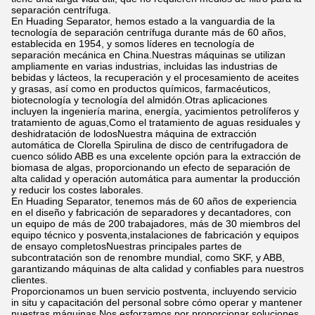
separación centrífuga.
En Huading Separator, hemos estado a la vanguardia de la
tecnología de separación centrífuga durante más de 60 años,
establecida en 1954, y somos líderes en tecnología de
separación mecánica en China.Nuestras máquinas se utilizan
ampliamente en varias industrias, incluidas las industrias de
bebidas y lácteos, la recuperación y el procesamiento de aceites
y grasas, así como en productos químicos, farmacéuticos,
biotecnología y tecnología del almidón.Otras aplicaciones
incluyen la ingeniería marina, energía, yacimientos petrolíferos y
tratamiento de aguas,Como el tratamiento de aguas residuales y
deshidratación de lodosNuestra máquina de extracción
automática de Clorella Spirulina de disco de centrifugadora de
cuenco sólido ABB es una excelente opción para la extracción de
biomasa de algas, proporcionando un efecto de separación de
alta calidad y operación automática para aumentar la producción
y reducir los costes laborales.
En Huading Separator, tenemos más de 60 años de experiencia
en el diseño y fabricación de separadores y decantadores, con
un equipo de más de 200 trabajadores, más de 30 miembros del
equipo técnico y posventa,instalaciones de fabricación y equipos
de ensayo completosNuestras principales partes de
subcontratación son de renombre mundial, como SKF, y ABB,
garantizando máquinas de alta calidad y confiables para nuestros
clientes.
Proporcionamos un buen servicio postventa, incluyendo servicio
in situ y capacitación del personal sobre cómo operar y mantener
nuestras máquinas.Nos esforzamos por proporcionar soluciones