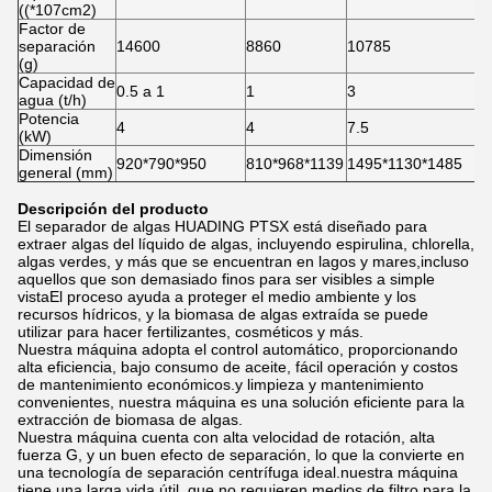
((*107cm2)
Factor de
separación
14600
8860
10785
(g)
Capacidad de
0.5 a 1
1
3
agua (t/h)
Potencia
4
4
7.5
(kW)
Dimensión
920*790*950
810*968*1139
1495*1130*1485
general (mm)
Descripción del producto
El separador de algas HUADING PTSX está diseñado para
extraer algas del líquido de algas, incluyendo espirulina, chlorella,
algas verdes, y más que se encuentran en lagos y mares,incluso
aquellos que son demasiado finos para ser visibles a simple
vistaEl proceso ayuda a proteger el medio ambiente y los
recursos hídricos, y la biomasa de algas extraída se puede
utilizar para hacer fertilizantes, cosméticos y más.
Nuestra máquina adopta el control automático, proporcionando
alta eficiencia, bajo consumo de aceite, fácil operación y costos
de mantenimiento económicos.y limpieza y mantenimiento
convenientes, nuestra máquina es una solución eficiente para la
extracción de biomasa de algas.
Nuestra máquina cuenta con alta velocidad de rotación, alta
fuerza G, y un buen efecto de separación, lo que la convierte en
una tecnología de separación centrífuga ideal.nuestra máquina
tiene una larga vida útil, que no requieren medios de filtro para la