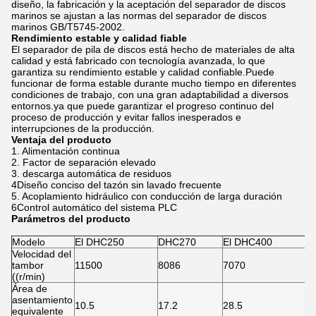
diseño, la fabricación y la aceptación del separador de discos
marinos se ajustan a las normas del separador de discos
marinos GB/T5745-2002.
Rendimiento estable y calidad fiable
El separador de pila de discos está hecho de materiales de alta
calidad y está fabricado con tecnología avanzada, lo que
garantiza su rendimiento estable y calidad confiable.Puede
funcionar de forma estable durante mucho tiempo en diferentes
condiciones de trabajo, con una gran adaptabilidad a diversos
entornos.ya que puede garantizar el progreso continuo del
proceso de producción y evitar fallos inesperados e
interrupciones de la producción.
Ventaja del producto
1. Alimentación continua
2. Factor de separación elevado
3. descarga automática de residuos
4Diseño conciso del tazón sin lavado frecuente
5. Acoplamiento hidráulico con conducción de larga duración
6Control automático del sistema PLC
Parámetros del producto
Modelo
El DHC250
DHC270
El DHC400
Velocidad del
tambor
11500
8086
7070
((r/min)
Área de
asentamiento
10.5
17.2
28.5
equivalente