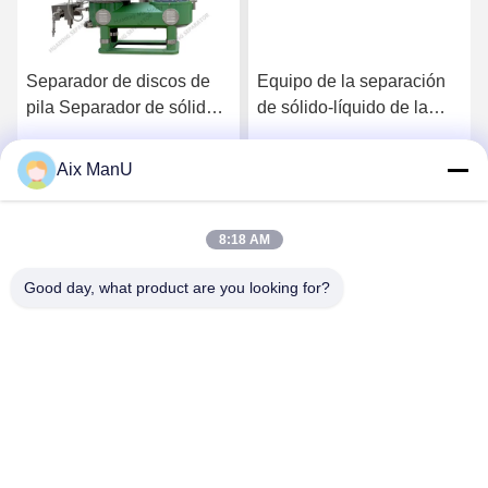
Separador de discos de
Equipo de la separación
pila Separador de sólidos
de sólido-líquido de la
centrífugo
centrifugadora 37KW de
la pila de disco del PLC
Aix ManU
Habla Ahora.
Habla Ahora.
8:18 AM
Good day, what product are you looking for?
YIXING HUADING MACHINERY CO.,LTD.
info@yxhuading.com
86-510-87836501
NO.888#, CAMINO DE YIGAO, YIXING, JIANGSU