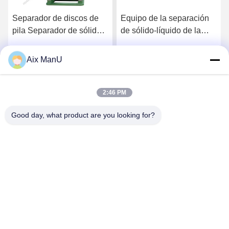
Separador de discos de
Equipo de la separación
pila Separador de sólidos
de sólido-líquido de la
centrífugo
centrifugadora 37KW de
la pila de disco del PLC
Aix ManU
Habla Ahora.
Habla Ahora.
2:46 PM
Good day, what product are you looking for?
YIXING HUADING MACHINERY CO.,LTD.
info@yxhuading.com
86-510-87836501
NO.888#, CAMINO DE YIGAO, YIXING, JIANGSU
P.R.CHINA