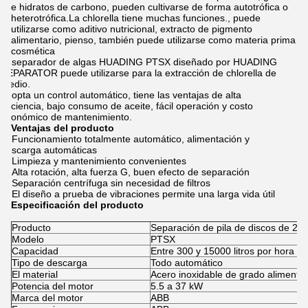
e hidratos de carbono, pueden cultivarse de forma autotrófica o
heterotrófica.La chlorella tiene muchas funciones., puede
utilizarse como aditivo nutricional, extracto de pigmento
alimentario, pienso, también puede utilizarse como materia prima
cosmética
El separador de algas HUADING PTSX diseñado por HUADING
SEPARATOR puede utilizarse para la extracción de chlorella de
medio.
adopta un control automático, tiene las ventajas de alta
eficiencia, bajo consumo de aceite, fácil operación y costo
económico de mantenimiento.
Ventajas del producto
Funcionamiento totalmente automático, alimentación y
descarga automáticas
Limpieza y mantenimiento convenientes
Alta rotación, alta fuerza G, buen efecto de separación
Separación centrífuga sin necesidad de filtros
El diseño a prueba de vibraciones permite una larga vida útil
Especificación del producto
Producto
Separación de pila de discos de 2 f
Modelo
PTSX
Capacidad
Entre 300 y 15000 litros por hora
Tipo de descarga
Todo automático
El material
Acero inoxidable de grado alimentic
Potencia del motor
5.5 a 37 kW
Marca del motor
ABB